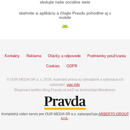
sledujte naše sociálne siete
stiahnite si aplikáciu a čítajte Pravdu pohodlne aj v
mobile
Kontakty
Reklama
Otázky a odpovede
Podmienky používania
Cookies
GDPR
© OUR MEDIA SR a. s. 2026. Autorské práva sú vyhradené a vykonáva ich
vydavateľ,
viac info
.
Blogovací systém Blog.Pravda.sk beží na technológií Wordpress.
Kompletný video servis pre OUR MEDIA SR a.s. zabezpečuje
ARBERTO GROUP
s.r.o.
.