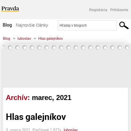
Registrácia
Prihlásenie
Blog
Najnovšie články
Najčítanejšie články
Blog
>
luboslav
>
Hlas galejníkov
Najkomentovanejšie články
Zoznam blogov
Komerčné blogy
Archív:
marec, 2021
Hlas galejníkov
3. marca 2021, Prečítané 1 877x,
luboslav