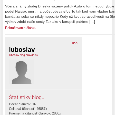
Včera známy zlodej Dneska vážený politik Azda o tom nepochybuje n
podel Najviac úmrtí na počet obyvateľov To tak keď vám vládne ban
banda za seba sa nikdy nepozrie Kedy už kvet spravodlivosti na Slo
výtlkov zdobí naše cesty Tak ako v korupcii patríme […]
Pokračovanie článku
RSS
luboslav
luboslav.blog.pravda.sk
Štatistiky blogu
Počet článkov: 16
Celková čítanosť: 46087x
Priemerná čítanosť článkov: 2880x