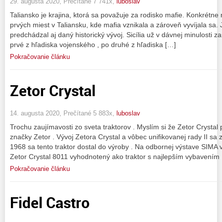
29. augusta 2020, Prečítané 7 741x,
luboslav
Taliansko je krajina, ktorá sa považuje za rodisko mafie. Konkrétne n
prvých miest v Taliansku, kde mafia vznikala a zároveň vyvíjala sa
predchádzal aj daný historický vývoj. Sicília už v dávnej minulosti z
prvé z hľadiska vojenského , po druhé z hľadiska […]
Pokračovanie článku
Zetor Crystal
14. augusta 2020, Prečítané 5 883x,
luboslav
Trochu zaujímavosti zo sveta traktorov . Myslím si že Zetor Crystal p
značky Zetor . Vývoj Zetora Crystal a vôbec unifikovanej rady II sa z
1968 sa tento traktor dostal do výroby . Na odbornej výstave SIMA v
Zetor Crystal 8011 vyhodnotený ako traktor s najlepším vybavením 
Pokračovanie článku
Fidel Castro