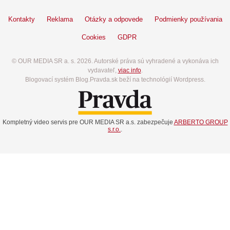
Kontakty
Reklama
Otázky a odpovede
Podmienky používania
Cookies
GDPR
© OUR MEDIA SR a. s. 2026. Autorské práva sú vyhradené a vykonáva ich
vydavateľ,
viac info
.
Blogovací systém Blog.Pravda.sk beží na technológií Wordpress.
Kompletný video servis pre OUR MEDIA SR a.s. zabezpečuje
ARBERTO GROUP
s.r.o.
.