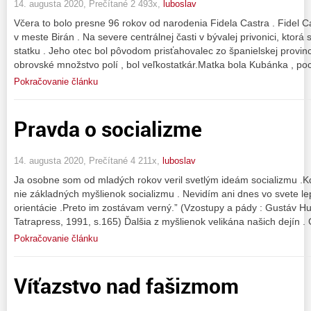
14. augusta 2020, Prečítané 2 493x,
luboslav
Včera to bolo presne 96 rokov od narodenia Fidela Castra . Fidel C
v meste Birán . Na severe centrálnej časti v bývalej privonici, ktorá
statku . Jeho otec bol pôvodom prisťahovalec zo španielskej provinci
obrovské množstvo polí , bol veľkostatkár.Matka bola Kubánka , po
Pokračovanie článku
Pravda o socializme
14. augusta 2020, Prečítané 4 211x,
luboslav
Ja osobne som od mladých rokov veril svetlým ideám socializmu .Kde
nie základných myšlienok socializmu . Nevidím ani dnes vo svete l
orientácie .Preto im zostávam verný.” (Vzostupy a pády : Gustáv Hus
Tatrapress, 1991, s.165) Ďalšia z myšlienok velikána našich dejín .
Pokračovanie článku
Víťazstvo nad fašizmom