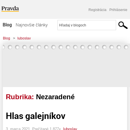
Registrácia
Prihlásenie
Blog
Najnovšie články
Najčítanejšie články
Blog
>
luboslav
Najkomentovanejšie články
Zoznam blogov
Komerčné blogy
Rubrika:
Nezaradené
Hlas galejníkov
3. marca 2021, Prečítané 1 877x,
luboslav