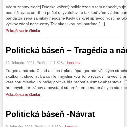
Včera známy zlodej Dneska vážený politik Azda o tom nepochybuje n
podel Najviac úmrtí na počet obyvateľov To tak keď vám vládne ban
banda za seba sa nikdy nepozrie Kedy už kvet spravodlivosti na Slo
výtlkov zdobí naše cesty Tak ako v korupcii patríme […]
Pokračovanie článku
Politická báseň – Tragédia a ná
12. februára 2021, Prečítané 1 828x,
luboslav
Tragédia národa Chlad a zima trpko stúpa Igor nás všetkých stracho
skutkom , slovom , ba čo i len myšlienkou Toho roztrúsi na večný p
verejnou mienkou V našej politike hľa radosť a úsmev absentovali
hrdinných partizánov a povstaní sú preč Len o materiálnych statko
Pokračovanie článku
Politická báseň -Návrat
9. februára 2021, Prečítané 1 630x,
luboslav