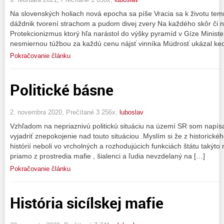
Na slovenských holiach nová epocha sa píše Vracia sa k životu temné
dáždnik tvorení strachom a pudom divej zvery Na každého skôr či n
Protekcionizmus ktorý hľa narástol do výšky pyramíd v Gíze Minist
nesmiernou túžbou za každú cenu nájsť vinníka Múdrosť ukázal ke
Pokračovanie článku
Politické básne
2. novembra 2020, Prečítané 3 256x,
luboslav
Vzhľadom na nepriaznivú politickú situáciu na území SR som napísa
vyjadriť znepokojenie nad touto situáciou .Myslím si že z historické
histórií neboli vo vrcholných a rozhodujúcich funkciách štátu takýto
priamo z prostredia mafie , šialenci a ľudia nevzdelaný na […]
Pokračovanie článku
História sicílskej mafie