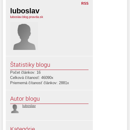
RSS
luboslav
luboslav.blog.pravda.sk
Štatistiky blogu
Počet článkov: 16
Celková čítanosť: 46090x
Priemerná čítanosť článkov: 2881x
Autor blogu
luboslav
Kategórie