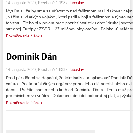
14. augusta 2020, Prečítané 1 198x,
luboslav
Myslím si, že by sme za víťazstvo nad fašizmom mali ďakovať na
, vážim si všetkých vojakov, ktorí padli v boji s fašizmom a týmto 
fašizmu .Treba si v prvom rade pozrieť štatistiku obetí druhej svetov
strednej Európy : ZSSR – 27 milónov obyvateľov , Poľsko -6 milóno
Pokračovanie článku
Dominik Dán
14. augusta 2020, Prečítané 1 833x,
luboslav
Pred pár dňami sa dopočul, že kriminalista a spisovateľ Dominik Dá
vnútra . Podľa príslušných orgánov preto, lebo nič nerobil alebo exis
domu . Prečítal som mnoho kníh od Dominika Dána . Tento muž pra
pre ministerstvo vnútra . Dokonca odmietol poberať aj plat, aj výslu
Pokračovanie článku